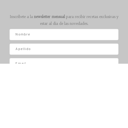
Inscríbete a la
newsletter mensual
para recibir recetas exclusivas y
estar al día de las novedades.
Acepto la
política de privacidad
SUSCRÍBETE
INICIO
SOBRE MÍ
CONSULTA
RECETAS
MÉTODO SERENITY