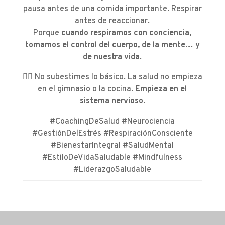
pausa antes de una comida importante. Respirar
antes de reaccionar.
Porque
cuando respiramos con conciencia,
tomamos el control del cuerpo, de la mente… y
de nuestra vida
.
👉🏼 No subestimes lo básico. La salud no empieza
en el gimnasio o la cocina.
Empieza en el
sistema nervioso
.
#CoachingDeSalud #Neurociencia
#GestiónDelEstrés #RespiraciónConsciente
#BienestarIntegral #SaludMental
#EstiloDeVidaSaludable #Mindfulness
#LiderazgoSaludable