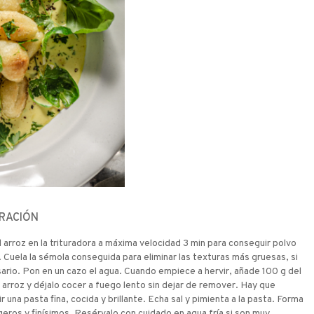
RACIÓN
el arroz en la trituradora a máxima velocidad 3 min para conseguir polvo
. Cuela la sémola conseguida para eliminar las texturas más gruesas, si
ario. Pon en un cazo el agua. Cuando empiece a hervir, añade 100 g del
 arroz y déjalo cocer a fuego lento sin dejar de remover. Hay que
 una pasta fina, cocida y brillante. Echa sal y pimienta a la pasta. Forma
igeros y finísimos. Resérvalo con cuidado en agua fría si son muy