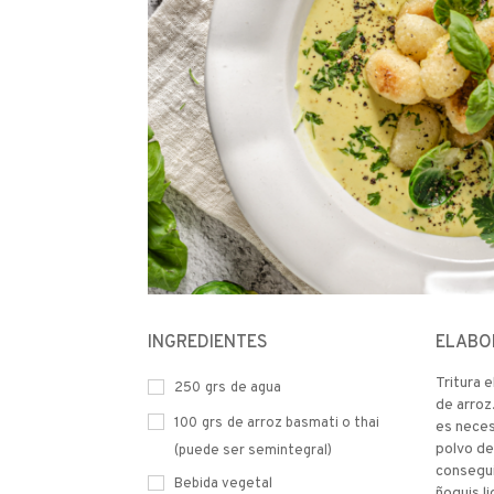
INGREDIENTES
ELABO
Tritura 
250
grs
de agua
de arroz
100
grs
de arroz basmati o thai
es neces
polvo de
(puede ser semintegral)
conseguir
Bebida vegetal
ñoquis l