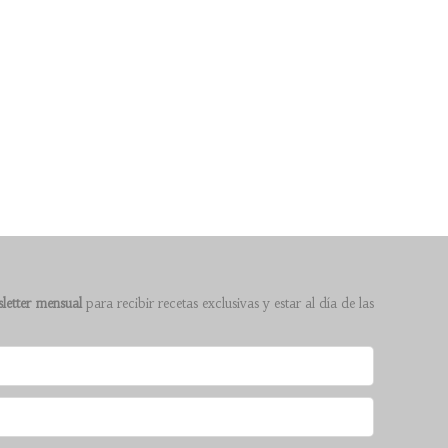
letter mensual
para recibir recetas exclusivas y estar al día de las