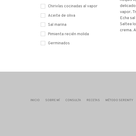
delicados
Chirivías cocinadas al vapor
vapor. T
Aceite de oliva
Echa sal
Saltea lo
Sal marina
crema. A
Pimienta recién molida
Germinados
INICIO
SOBRE MÍ
CONSULTA
RECETAS
MÉTODO SERENITY