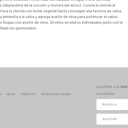
 (dependerá de la cocción y textura del arroz). Cocina la chirivía al
ritura la chirivía con leche vegetal hasta conseguir una textura de salsa.
 y pimienta a la salsa y agrega aceite de oliva para potenciar el sabor.
s ñoquis con aceite de oliva. Sírvelos en platos individuales junto con la
ñade los germinados.
Inscríbete a la
news
novedades.
BLOG
CONTACTO
TÉCNICAS DE COCINA