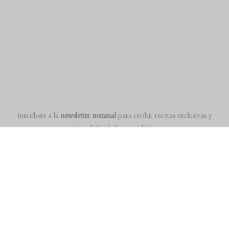
Inscríbete a la
newsletter mensual
para recibir recetas exclusivas y
estar al día de las novedades.
Acepto la
política de privacidad