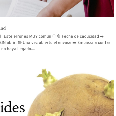
dad
d Este error es MUY común 👇 🛑 Fecha de caducidad ➡️
SIN abrir. 🟢 Una vez abierto el envase ➡️ Empieza a contar
no haya llegado....