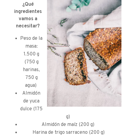
¿Qué
ingredientes
vamos a
necesitar?
Peso de la
masa:
1.500 g
(750 g
harinas,
750 g
agua)
Almidón
de yuca
dulce (175
g)
Almidón de maíz (200 g)
Harina de trigo sarraceno (200 g)